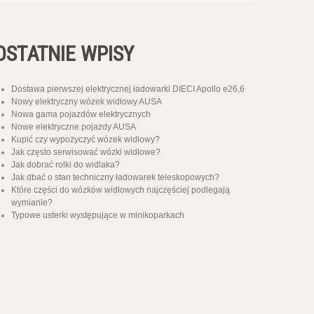
OSTATNIE WPISY
Dostawa pierwszej elektrycznej ładowarki DIECI Apollo e26,6
Nowy elektryczny wózek widłowy AUSA
Nowa gama pojazdów elektrycznych
Nowe elektryczne pojazdy AUSA
Kupić czy wypożyczyć wózek widłowy?
Jak często serwisować wózki widłowe?
Jak dobrać rolki do widlaka?
Jak dbać o stan techniczny ładowarek teleskopowych?
Które części do wózków widłowych najczęściej podlegają
wymianie?
Typowe usterki występujące w minikoparkach