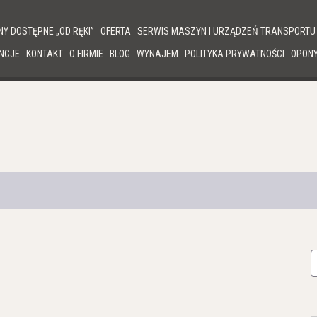
Y DOSTĘPNE „OD RĘKI”
OFERTA
SERWIS MASZYN I URZĄDZEŃ TRANSPORTU 
NCJE
KONTAKT
O FIRMIE
BLOG
WYNAJEM
POLITYKA PRYWATNOŚCI
OPON