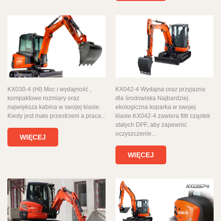
KX030-4 (HI) Moc i wydajność ,
KX042-4 Wydajna oraz przyjazna
kompaktowe rozmiary oraz
dla środowiska Najbardziej
największa kabina w swojej klasie.
ekologiczna koparka w swojej
Kiedy jest mało przestrzeni a praca...
klasie.KX042-4 zawiera filtr cząstek
stałych DPF, aby zapewnić
oczyszczenie...
WIĘCEJ
WIĘCEJ