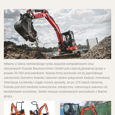
Witamy u lidera niemieckiego rynku koparek kompaktowych oraz
obrysowych! Kubota Baumaschinen GmbH jest częścią globalnej grupy z
prawie 34 000 pracownikami. Nazwa firmy pochodzi od jej japońskiego
założyciela Gonshiro Kubota i stanowi istotne połączenie tradycji i innowacji.
Orientacja na klienta i ciągły rozwój sprawiły, że po 124 latach istnienia,
Kubota jest dziś bardziej nowoczesna, elastyczna i odnosząca sukcesy niż
kiedykolwiek wcześniej. Sektor maszyn budowlanych jest jednym z filarów
grupy.