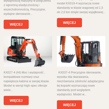
wydajnością maszyny w połączeniu
model KX019-4 wyznacza nowe
z ogromną elastycznością i
standardy w klasie wagowej od 1,5
wszechstronnością. Precyzyjne,
do 2,0 ton dzięki swojej wyjątkowej...
wydajne sterowanie...
WIĘCEJ
WIĘCEJ
KX027-4 (HI) Moc i wydajność ,
KX037-4 Precyzyjne sterowanie,
kompaktowe rozmiary oraz
wysoka siła skarawania,
największa kabina w swojej klasie.
niezrównana zdolność adaptacyjna
Model w wersji high-spec oferuje
tej koparki wyznaczają nowe
wiele...
standardy pod względem
wydajności. Model w...
WIĘCEJ
WIĘCEJ