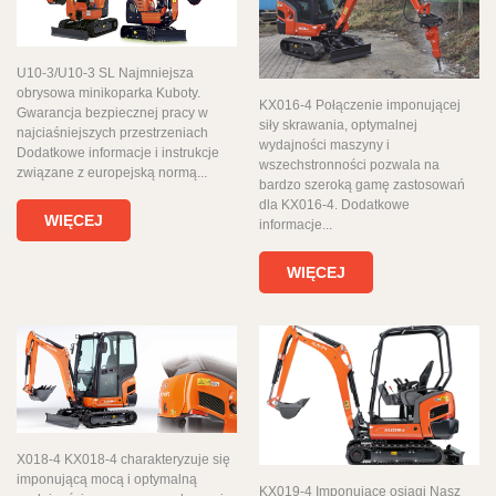
U10-3/U10-3 SL Najmniejsza
obrysowa minikoparka Kuboty.
KX016-4 Połączenie imponującej
Gwarancja bezpiecznej pracy w
siły skrawania, optymalnej
najciaśniejszych przestrzeniach
wydajności maszyny i
Dodatkowe informacje i instrukcje
wszechstronności pozwala na
związane z europejską normą...
bardzo szeroką gamę zastosowań
dla KX016-4. Dodatkowe
WIĘCEJ
informacje...
WIĘCEJ
X018-4 KX018-4 charakteryzuje się
imponującą mocą i optymalną
KX019-4 Imponujące osiągi Nasz