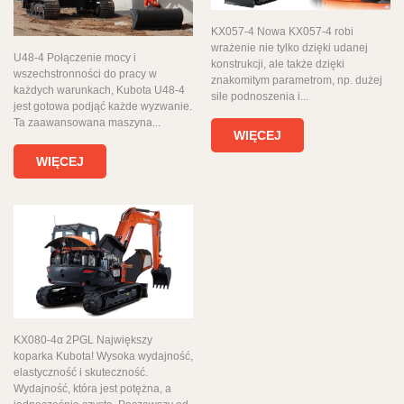
KX057-4 Nowa KX057-4 robi
wrażenie nie tylko dzięki udanej
U48-4 Połączenie mocy i
konstrukcji, ale także dzięki
wszechstronności do pracy w
znakomitym parametrom, np. dużej
każdych warunkach, Kubota U48-4
sile podnoszenia i...
jest gotowa podjąć każde wyzwanie.
Ta zaawansowana maszyna...
WIĘCEJ
WIĘCEJ
KX080-4α 2PGL Największy
koparka Kubota! Wysoka wydajność,
elastyczność i skuteczność.
Wydajność, która jest potężna, a