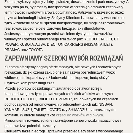
Z dumą wykorzystujemy zdobytą wiedzę, doświadczenie i park maszynowy. A
wszystko po to, by procesy transportowe w przedsiębiorstwach cechowały
terminowość i wielowymiarowa optymalność. Patrzymy w przyszłość przez
pryzmat technologii i wiedzy. Służymy Klientom i zapewniamy wsparcie nie
tylko w zakresie serwisu sprzętu transportowego, by mogli bezproblemowo
realizować założone cele, zarówno bieżące, jak i długofalowe.
Jesteśmy autoryzowanym przedstawicielem dystrybutorów wózków
widłowych i sprzętu budowlanego firm takich jak: REDDOT, TAILIFT, CT
POWER, KUBOTA, AUSA, DIECI, UNICARRIERS (NISSAN, ATLET),
PRAMAC oraz TOYOTA.
ZAPEWNIAMY SZEROKI WYBÓR ROZWIĄZAŃ
Klientom oferujemy bogatą ofertę tańszych, ale pewnych i sprawdzonych
rozwiązań, dzięki czemu zakupione za naszym pośrednictwem wózki
widłowe, minikoparki czy też ładowarki teleskopowe, będą służyć
użytkownikom przez długi czas.
Przedsiębiorców poszukującym zaufanego dostawcy sprzętu
transportowego, w tym sprawdzonych chińskich wózków widłowych
REDDOT, HC, HELI, TAILIFT i CT POWER, zbudowanych na częściach
pochodzących od renomowanych producentów takich jak: NISSAN,
YANMAR, ISUZU, TAILIFT, LOVATO czy SHIMADZU – zapraszamy do
kontaktu. W ofercie mamy także
części do wózków widłowych
.
Proponujemy również solidne i przystępne cenowo wózki magazynowe i
paletowe tzw. paleciaki, szczury.
Oferujemy także niedrogi i sprawnie przebiegający serwis wspomnianego