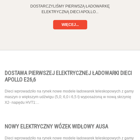
DOSTARCZYLIŚMY PIERWSZĄ ŁADOWARKĘ
BARDZIEJ 
ELEKTRYCZNĄ DIECI APOLLO...
WIĘCEJ...
DOSTAWA PIERWSZEJ ELEKTRYCZNEJ ŁADOWARKI DIECI
APOLLO E26,6
Dieci wprowadziło na rynek nowe modele ładowarek teleskopowych z gamy
maszyn o większym udźwigu (5,0; 6,0 i 6,5 t) wyposażoną w nową skrzynię
X2- napędu HVT1:...
NOWY ELEKTRYCZNY WÓZEK WIDŁOWY AUSA
Dieci wprowadziło na rynek nowe modele ładowarek teleskopowych z gamy