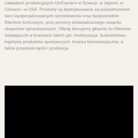
zakładach produkcyjnych UniCarriers w Szwecji, w Japonii, w
Chinach i w USA. Produkty są dystrybuowane za pośrednictwem
sieci wyspecjalizowanych sprzedawców oraz bezpośrednio
Klientom końcowym, przy pomocy doświadczonego zespołu
ekspertów sprzedażowych. Ofertę kierujemy głównie do Klientów
działających w branżach takich jak: motoryzacja, budownictwo,
logistyka produktów spożywczych, branża farmaceutyczna, a
także przemysł ciężki i produkcja.