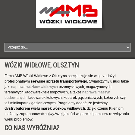
SERWIS SPRZĘTU TRANSPORTOWEGO – AMB
WÓZKI WIDŁOWE, OLSZTYN
Firma AMB Wózki Widłowe z
Olsztyna
specjalizuje się w sprzedaży i
profesjonalnym
serwisie sprzętu transportowego
. Świadczymy usługi takie
jak:
naprawa wózków widłowych
przemysłowych, magazynowych,
terenowych, ładowarek teleskopowych, a także
naprawa maszyn
budowlanych
, ładowarek kołowych, koparek gąsienicowych, kołowych czy
też minikoparek gąsienicowych. Pragniemy dodać, że jesteśmy
dystrybutorem wielu marek wózków widłowych
, dzięki czemu Klientom
możemy zaproponować najwyższej jakości wsparcie i pomoc w rozwiązaniu
wielu problemów.
CO NAS WYRÓŻNIA?