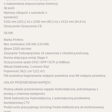
o maksymalnej dopuszczalnej średnicy)
38 km/h
Wymiary (długość x szerokość x
wysokość)
5162 mm (203,2 in) x 2290 mm (90,2 in) x 2410 mm (94,9 in)
Oznaczenie Oznaczenie CE
SILNIK
Marka Perkins
Moc nominalna 100 kW (134 KM)
@rpm 2200 obr./min.
Zasysanie Turbosprężarka 16-zaworowa z chłodnicą końcową
Norma dotycząca emisji Stage V
Oczyszczanie spalin DOC+DPF+SCR (z AdBlue)
Wtrysk Elektronika, Common Rail
Pojemność 3621 cm³ (221 in³)
Filtr powietrza Nagrzewanie wstępne powietrza oraz filtr wstępny powietrza
UKŁAD PRZENIESIENIA NAPĘDU
Rodzaj układu przeniesienia napędu Hydrostatyczny, jednobiegowy z
pompą o zmiennej wydajności
Silnik hydrauliczny Hydrostatyczny, z automatyczną przekładnią
bezstopniową CTV
Pedał ruchu precyzyjnego (inching) Pedał elektroniczny do kontrolowanej
jazdy