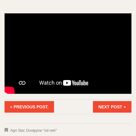
« PREVIOUS POST.
NEXT POST »
Agri Star
,
Dostępne "od reki"