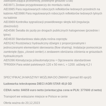
zabezpieczająca przedmioty, podwójne gniazdo USB)
AID3971 Zestaw przygotowawczy do montażu radia
AID3985 Para regulowanych roboczych reflektorów ledowych przednich na
kabinie AID3986 Para regulowanych roboczych reflektorów ledowych tylnych
na kabinie
AID3969 Kontrolka sygnalizacji prawidłowego skrętu kół (regulacja
zbieżności)
AID4586 Światła do jazdy po drogach publicznych halogenowe (przednie i
tylne)
AID4630 Standardowa stała płyta nośna osprzętu
AID5242 Rozdzielacz hydrauliczny dźwigni z proporcjonalnymi i
jednoczesnymi elementami sterowania (flow sharing). Instalacje pomocnicze
zamknięte (typu „closed center) z zestawem obniżania ciśnienia w gniazdach
hydraulicznych
AID5396 Klimatyzacja półautomatyczna + Ogrzewanie standardowe
TFR0004 Para wideł paletowych 120 x 50 mm L = 1200. udźwig 4,2 t
SPECYFIKACJA MASZYNY MOŻLIWA DO ZMIANY (ponad 80 opcji!)
Ładowarka teleskopowa DIECI AGRI STAR 40,8 GD
CENA netto: 84659 euro netto (orientacyjna cena w PLN: 377600 zł netto)
Transport we wskazane miejsce w Polsce w cenie
Oferta ważna do 20,12,2023