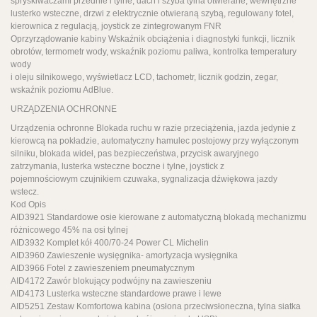
spryskiwaczami przednie i tylne, dach i szyba tylna otwierane, wewnętrzne
lusterko wsteczne, drzwi z elektrycznie otwieraną szybą, regulowany fotel,
kierownica z regulacją, joystick ze zintegrowanym FNR
Oprzyrządowanie kabiny Wskaźnik obciążenia i diagnostyki funkcji, licznik
obrotów, termometr wody, wskaźnik poziomu paliwa, kontrolka temperatury
wody
i oleju silnikowego, wyświetlacz LCD, tachometr, licznik godzin, zegar,
wskaźnik poziomu AdBlue.
URZĄDZENIA OCHRONNE
Urządzenia ochronne Blokada ruchu w razie przeciążenia, jazda jedynie z
kierowcą na pokładzie, automatyczny hamulec postojowy przy wyłączonym
silniku, blokada wideł, pas bezpieczeństwa, przycisk awaryjnego
zatrzymania, lusterka wsteczne boczne i tylne, joystick z
pojemnościowym czujnikiem czuwaka, sygnalizacja dźwiękowa jazdy
wstecz.
Kod Opis
AID3921 Standardowe osie kierowane z automatyczną blokadą mechanizmu
różnicowego 45% na osi tylnej
AID3932 Komplet kół 400/70-24 Power CL Michelin
AID3960 Zawieszenie wysięgnika- amortyzacja wysięgnika
AID3966 Fotel z zawieszeniem pneumatycznym
AID4172 Zawór blokujący podwójny na zawieszeniu
AID4173 Lusterka wsteczne standardowe prawe i lewe
AID5251 Zestaw Komfortowa kabina (osłona przeciwsłoneczna, tylna siatka