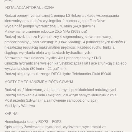
INSTALACJA HYDRAULICZNA
Rodzaj pompy hydraulicznej 1 pompa LS tłokowa układu wspomagania
kierownicy oraz ruchów wysięgnika. 1 pompa zębata Fan Drive.
Wydajność pompy hydraulicznej 170 l/min (44,9 gal/min)
Maksymalne ciśnienie robocze 25,5 MPa (3698 psi)
Rodzaj rozdzielacza Hydrauliczny 4-segmentowy, serwosterowany,
proporcjonalny „Load Sensing” z „Flow Sharing”, 4 jednoczesnych ruchów z
niezależną regulacją maksymalnej prędkości każdego ruchu, funkcja
ciągłego wysyłania oleju w gniazdach hydraulicznych.
Sterowanie rozdzielacza Joystick 4in1 proporcjonalny z FNR
Gniazda hydrauliczne wysięgnika Szybkozłącza Flat Face z funkcją ciągłego
wysyłania oleju (80 l/min – 21 gal/min).
Rodzaj oleju hydraulicznego DIECI Hydro Telehandler Fluid ISO46
MOSTY Z MECHANIZMEM RÓŻNICOWYM
Rodzaj osi 2 kierowane, z 4 planetarnymi przekładniami redukcyjnymi
Rodzaj sterowania 4 koła / skręt obu osi w tym samym kierunku/ 2 koła
Most przedni Sztywna (na zamówienie samopoziomująca)
Most tylny Wahliwa
KABINA
Homologacja kabiny ROPS – FOPS
Opis kabiny Zawieszenie hydroconi, wyciszenie, wycieraczki ze