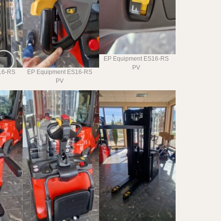
EP Equipment ES16-RS
PV
16-RS
EP Equipment ES16-RS
PV