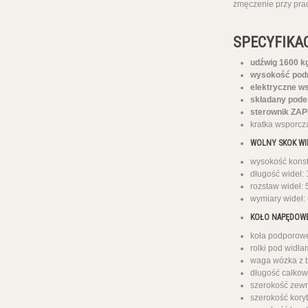
zmęczenie przy prac
SPECYFIKA
udźwig 1600 k
wysokość podn
elektryczne w
składany pode
sterownik ZAP
kratka wsporcz
WOLNY SKOK WID
wysokość kons
długość wideł:
rozstaw wideł:
wymiary wideł:
KOŁO NAPĘDOWE
koła podporow
rolki pod widł
waga wózka z b
długość całkow
szerokość zew
szerokość kory