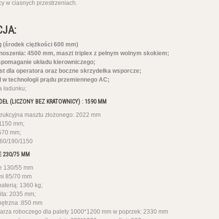
y w ciasnych przestrzeniach.
CJA:
g (środek ciężkości 600 mm)
oszenia: 4500 mm, maszt triplex z pełnym wolnym skokiem;
spomaganie układu kierowniczego;
st dla operatora oraz boczne skrzydełka wsporcze;
I w technologii prądu przemiennego AC;
a ładunku;
EŁ (LICZONY BEZ KRATOWNICY) : 1590 MM
trukcyjna masztu złożonego: 2022 mm
 1150 mm;
 570 mm;
 60/190/1150
 230/75 MM
e 130/55 mm
ami 85/70 mm
aterią: 1360 kg;
ita: 2035 mm;
nętrzna :850 mm
tarza roboczego dla palety 1000*1200 mm w poprzek: 2330 mm