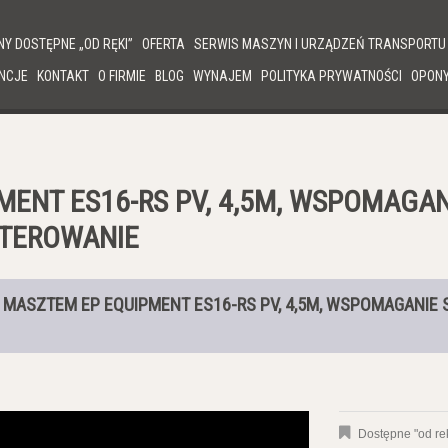
Y DOSTĘPNE „OD RĘKI”
OFERTA
SERWIS MASZYN I URZĄDZEŃ TRANSPORTU 
NCJE
KONTAKT
O FIRMIE
BLOG
WYNAJEM
POLITYKA PRYWATNOŚCI
OPON
ENT ES16-RS PV, 4,5M, WSPOMAGAN
STEROWANIE
 MASZTEM EP EQUIPMENT ES16-RS PV, 4,5M, WSPOMAGANIE 
Dostępne "od rek