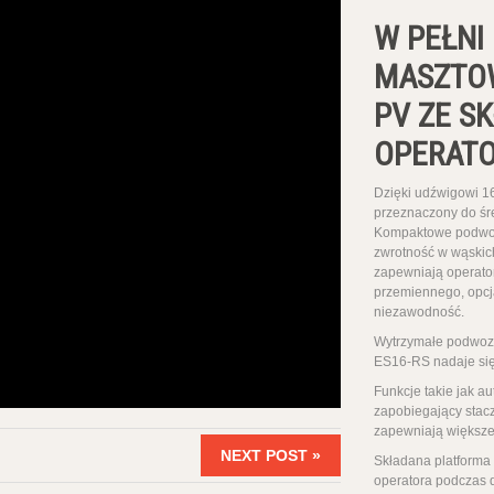
W PEŁNI
MASZTOW
PV ZE S
OPERAT
Dzięki udźwigowi 1
przeznaczony do śr
Kompaktowe podwoz
zwrotność w wąskich
zapewniają operato
przemiennego, opcj
niezawodność.
Wytrzymałe podwozie
ES16-RS nadaje się
Funkcje takie jak a
zapobiegający stac
zapewniają większe
NEXT POST »
Składana platforma 
operatora podczas d