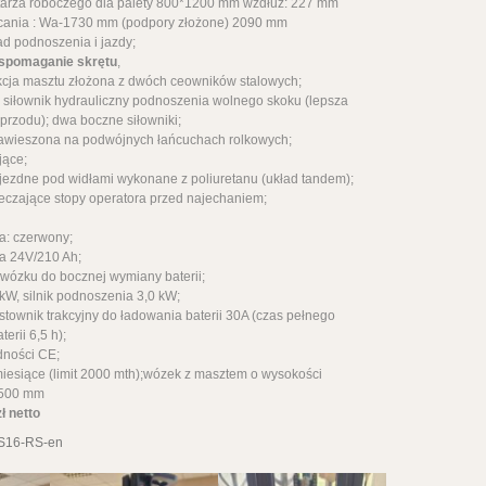
tarza roboczego dla palety 800*1200 mm wzdłuż: 227 mm
cania : Wa-1730 mm (podpory złożone) 2090 mm
ad podnoszenia i jazdy;
wspomaganie skrętu
,
cja masztu złożona z dwóch ceowników stalowych;
y siłownik hydrauliczny podnoszenia wolnego skoku (lepsza
przodu); dwa boczne siłowniki;
zawieszona na podwójnych łańcuchach rolkowych;
jące;
 jezdne pod widłami wykonane z poliuretanu (układ tandem);
eczające stopy operatora przed najechaniem;
a: czerwony;
na 24V/210 Ah;
 wózku do bocznej wymiany baterii;
6 kW, silnik podnoszenia 3,0 kW;
stownik trakcyjny do ładowania baterii 30A (czas pełnego
erii 6,5 h);
dności CE;
iesiące (limit 2000 mth);wózek z masztem o wysokości
4500 mm
ł netto
S16-RS-en