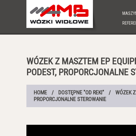
MASZYN
REFERE
WÓZEK Z MASZTEM EP EQUIPM
PODEST, PROPORCJONALNE 
HOME
/
DOSTĘPNE "OD REKI"
/
WÓZEK Z
PROPORCJONALNE STEROWANIE