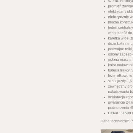
szerokość kory
promień zawra
elektryczny ukł
elektrycznie 
mocna konstruk
jeden centraln
widoczność do 
karetka wideł 
duże koła steru
podwójne rolki
osłony zabezpi
osłona masztu;
kolor malowani
bateria trakcyj
łoże rolkowe w
silnik jazdy 1,
zewnętrzny pro
naładowania bat
deklaracja zgo
gwarancja 24 m
podnoszenia 
CENA: 31500 z
Dane techniczne:
E