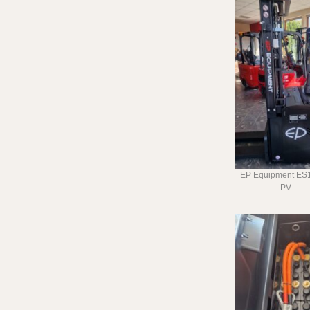
EP Equipment ES
PV