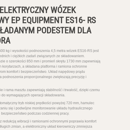
 ELEKTRYCZNY WÓZEK
Y EP EQUIPMENT ES16- RS
KŁADANYM PODESTEM DLA
ORA
600 kg i wysokości podnoszenia 4,5 metra wózek ES16-RS jest
ednich i ciężkich zadań związanych ze składowaniem.
ie o szerokości 850 mm i promień skrętu 1730 mm zapewniają
 korytarzach, a składana platforma i ramiona ochronne
rom komfort i bezpieczeństwo. Układ napędowy prądu
a podnoszenia proporcjonalnego zwiększają precyzję i
 i rama masztu zapewniają stabilność i trwałość, dzięki czemu
 do wymagających operacji składowania.
utomatyczny tryb niskiej prędkości powyżej 720 mm, hamulec
zaniu się i podwójne monitorowanie układu hydraulicznego
 bezpieczeństwo podczas codziennej pracy.
z redukcją wibracji i ramionami ochronnymi poprawia komfort
ługich zmian, a elektroniczny układ kierowniczy zmniejsza