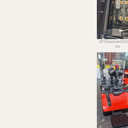
EP Equipment ES
PV