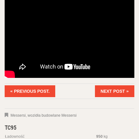
« PREVIOUS POST.
NEXT POST »
Messersi
,
wozidła budowlane Messersi
TC95
Ładowność
950
kg