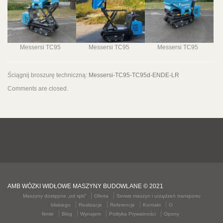
Messersi TC95
Messersi TC95
Messersi TC95
Ściągnij broszurę techniczną:
Messersi-TC95-TC95d-ENDE-LR
Comments are closed.
AMB WÓZKI WIDŁOWE MASZYNY BUDOWLANE © 2021
Maszyny dostępne „od ręki”
Oferta
Serwis maszyn i urządzeń transportu
bliskiego
Realizacje
Referencje
Kontakt
O
firmie
Blog
Wynajem
Polityka Prywatności
Opony