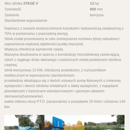
Moc silnika
STAGE V
13
hp
Szerokość
800
mm
Zasilanie
benzyna
Standardowe wyposażenie
Napinacz z nowymi wodoszczelnymi łożyskami i ładownością zwiększoną o
70% w porównaniu z poprzednią wersją.
Silnik został przeniesiony w celu zmniejszenia rozmiaru tylnej zabudowy i
zapewnienia większej stabilności pustej maszynie.
Większa chłodnica/ wymiennik ciepła.
Maszyna zbudowana w oparciu o konstrukcję monoblokową zawierającą
rdzeń z ciągłego drutu stalowego i osadzonych metali poddanych obróbce
cieplnej.
silnik benzynowy 13 KM, chłodzony powietrzem, z rozrusznikiem
elektrycznym w wyposażeniu standardowym.
przekładnia składająca się z dwóch osiowych pomp tłokowych o zmiennej
wydajności i dwóch silników orbitalnych o stałej wydajności, z napędami
planetarnymi z hamulcami wielotarczowymi i ujemnym układem
sterowania(hamowanie).
wałek odbioru mocy P.T.O. (opcjonalnie) o przepływie 20 l/min i ciśnieniu 140
bar.