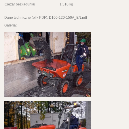
Ciężar bez ładunku
1.510 kg
Dane techniczne (plik PDF):
D100-120-150A_EN.pdf
Galeria: