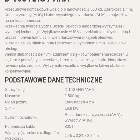
Przegubowe kompaktowe wozidło o ładowności 1.500 kg. Szerokość 1,4 m.
Kubeł wywrotny (AHG) i kubeł wysokiego rozładunku (AHA), o największej
na rynku pojemności.
Przekładnia hydrostatyczna Bosch-Rexroth o najbardziej wytrzymałej i
wydajnej technologii. Wyjątkowe osie AUSA z przekładnią epicykloidalną i
uszczelnionymi hamulcami wielo-tarczowymi w kąpieli olejowej.
Nisko hałaśliwy silnik Kubota i sterowanie joystickiem umożliwiają łatwą
obsługę.
Wielka stabilność z pełnym ładunkiem dzięki równomiernemu rozłożeniu
ciężaru z podwójnym przeciwciężarem umieszczonym z tyłu, który służy
również jako zderzak. Wytrzymałe wozidło o wyjątkowo łatwej obsłudze
konserwacyjnej.
PODSTAWOWE DANE TECHNICZNE
Specyfikacje
D 150 AHG / AHA
Nośność
1.500 kg
Układ jezdny
Stały napęd 4 x 4
Silnik
16,8 kW
Rozładunek na wysokości (AHA) /
System rozładunku
wywrotny (AHG)
Pojemności kubła
835 l
Wymiary (szerokość x długość x
1,45 x 3,24 x 2,24 m
wysokość)